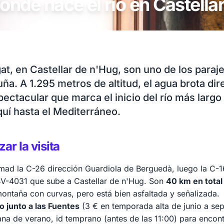
onde nace el río en Castella
at, en Castellar de n'Hug, son uno de los paraj
a. A 1.295 metros de altitud, el agua brota di
pectacular que marca el inicio del río más largo
uí hasta el Mediterráneo.
ar la visita
ad la C-26 dirección Guardiola de Berguedà, luego la C-16 
 BV-4031 que sube a Castellar de n'Hug. Son
40 km en total
montaña con curvas, pero está bien asfaltada y señalizada.
 junto a las Fuentes
(3 € en temporada alta de junio a sept
mana de verano, id temprano (antes de las 11:00) para encont