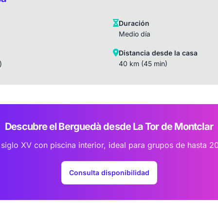
Duración
Medio día
Distancia desde la casa
)
40 km (45 min)
Descubre el Berguedà desde La Tor de Montclar
 siglo XV con piscina interior, ideal para grupos de hasta 2
Consulta disponibilidad