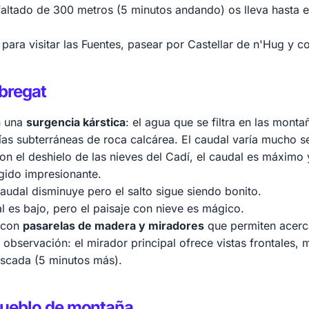
altado de 300 metros (5 minutos andando) os lleva hasta el
para visitar las Fuentes, pasear por Castellar de n'Hug y c
obregat
n una
surgencia kárstica
: el agua que se filtra en las mont
ías subterráneas de roca calcárea. El caudal varía mucho s
on el deshielo de las nieves del Cadí, el caudal es máximo 
ugido impresionante.
caudal disminuye pero el salto sigue siendo bonito.
al es bajo, pero el paisaje con nieve es mágico.
o con
pasarelas de madera y miradores
que permiten acerca
 observación: el mirador principal ofrece vistas frontales,
cascada (5 minutos más).
 pueblo de montaña