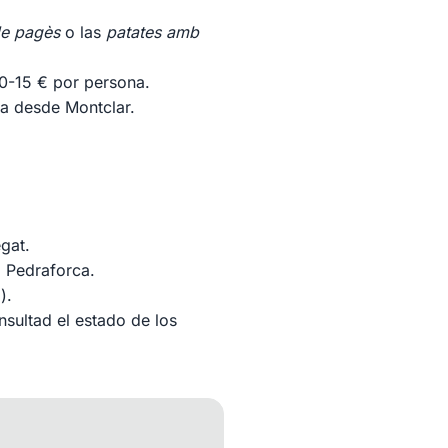
de pagès
o las
patates amb
 10-15 € por persona.
da desde Montclar.
egat.
l Pedraforca.
).
nsultad el estado de los