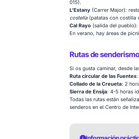
015).
L'Estany
(Carrer Major): rest
costella
(patatas con costilla
Cal Rayo
(salida del pueblo):
En verano, hay áreas de picni
Rutas de senderismo
Si os gusta caminar, desde las
Ruta circular de las Fuentes
:
Collado de la Creueta
: 2 hor
Sierra de Ensija
: 4-5 horas id
Todas las rutas están señaliz
senderos en el Centro de Int
Información prácti