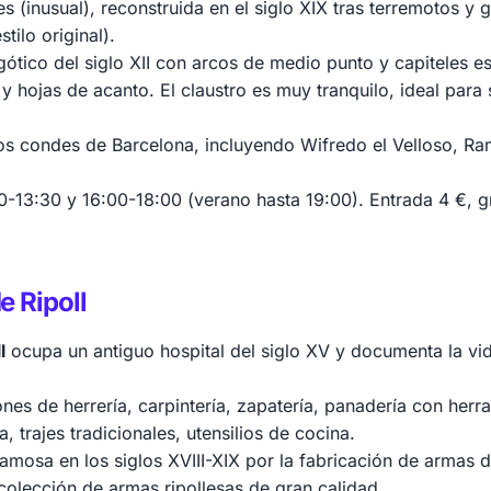
s (inusual), reconstruida en el siglo XIX tras terremotos y gu
tilo original).
gótico del siglo XII con arcos de medio punto y capiteles 
 y hojas de acanto. El claustro es muy tranquilo, ideal para 
os condes de Barcelona, incluyendo Wifredo el Velloso, R
00-13:30 y 16:00-18:00 (verano hasta 19:00). Entrada 4 €, 
e Ripoll
l
ocupa un antiguo hospital del siglo XV y documenta la vida
ones de herrería, carpintería, zapatería, panadería con herr
, trajes tradicionales, utensilios de cocina.
 famosa en los siglos XVIII-XIX por la fabricación de armas
 colección de armas ripollesas de gran calidad.