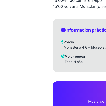
13:00-14:30 comer en Ripoll
15:00 volver a Montclar (o s
Información prácti
Precio
Monasterio 4 € + Museo Et
Mejor época
Todo el año
Masía del