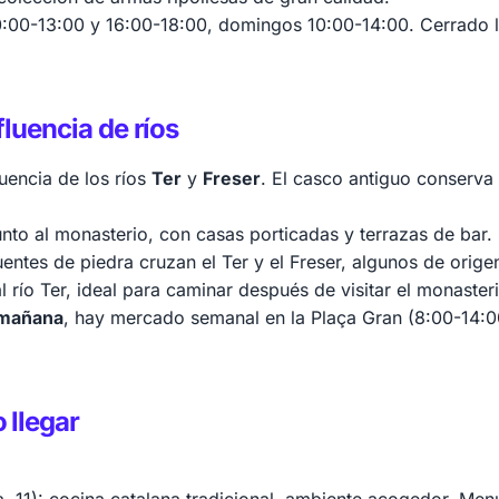
:00-13:00 y 16:00-18:00, domingos 10:00-14:00. Cerrado lu
luencia de ríos
luencia de los ríos
Ter
y
Freser
. El casco antiguo conserva
junto al monasterio, con casas porticadas y terrazas de bar.
uentes de piedra cruzan el Ter y el Freser, algunos de orige
al río Ter, ideal para caminar después de visitar el monaster
 mañana
, hay mercado semanal en la Plaça Gran (8:00-14:0
 llegar