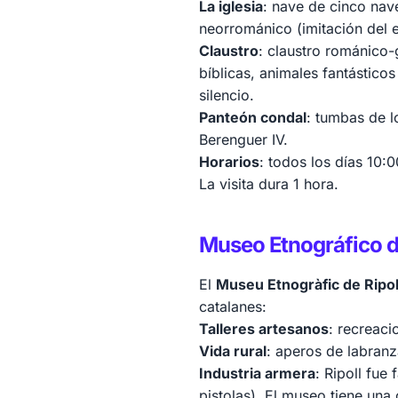
La iglesia
: nave de cinco nave
neorrománico (imitación del es
Claustro
: claustro románico-
bíblicas, animales fantásticos
silencio.
Panteón condal
: tumbas de l
Berenguer IV.
Horarios
: todos los días 10:
La visita dura 1 hora.
Museo Etnográfico d
El
Museu Etnogràfic de Ripol
catalanes:
Talleres artesanos
: recreaci
Vida rural
: aperos de labranza
Industria armera
: Ripoll fue
pistolas). El museo tiene una