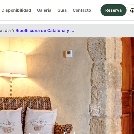
Disponibilidad
Galería
Guía
Contacto
Reserva
un día
Ripoll: cuna de Cataluña y portal románico