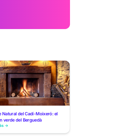
 Natural del Cadí-Moixeró: el
n verde del Berguedà
ás →