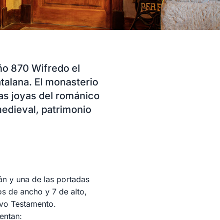
ño 870 Wifredo el
talana. El monasterio
las joyas del románico
medieval, patrimonio
án y una de las portadas
os de ancho y 7 de alto,
vo Testamento.
entan: