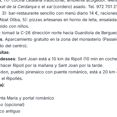
, 11): cocina catalana tradicional, ambiente acogedor. Men
nxat de la Cerdanya
o el
xai
(cordero) asado. Tel. 972 701 2
 3): bar-restaurante sencillo con menú diario 14 €, raciones
Abat Oliba, 5): pizzas artesanas en horno de leña, ensalada
pido con niños.
: tomad la C-26 dirección norte hacia Guardiola de Berguedà
os
. Aparcamiento gratuito en la zona del monasterio (Passeig
o del centro).
sitas
:
badesses
: Sant Joan está a 10 km de Ripoll (10 min en coch
hacer Ripoll por la mañana y Sant Joan por la tarde.
don, pueblo pirenaico con puente románico, está a 20 km d
el Ripollès.
a)
:
nta Maria y portal románico
o (opcional)
co antiguo