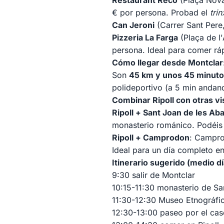
Restaurant Recó
(Plaça Nova
€ por persona. Probad el
tri
Can Jeroni
(Carrer Sant Pere,
Pizzeria La Farga
(Plaça de l'
persona. Ideal para comer rá
Cómo llegar desde Montclar
Son
45 km y unos 45 minut
polideportivo (a 5 min andand
Combinar Ripoll con otras vi
Ripoll + Sant Joan de les A
monasterio románico. Podéis 
Ripoll + Camprodon
: Campro
Ideal para un día completo en 
Itinerario sugerido (medio dí
9:30 salir de Montclar
10:15-11:30 monasterio de Sa
11:30-12:30 Museo Etnográfic
12:30-13:00 paseo por el cas