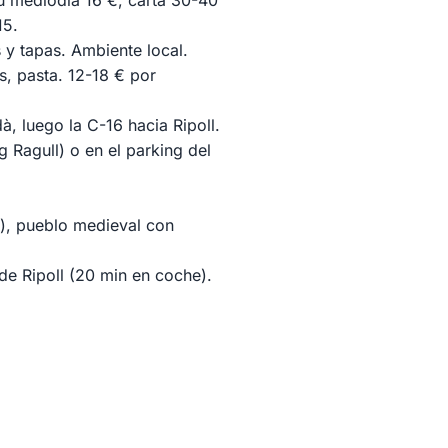
ú mediodía 16 €, carta 30-40
15.
 y tapas. Ambiente local.
s, pasta. 12-18 € por
, luego la C-16 hacia Ripoll.
 Ragull) o en el parking del
e), pueblo medieval con
e Ripoll (20 min en coche).