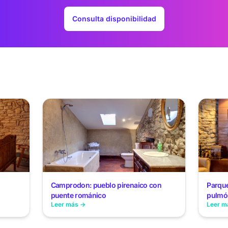
Consulta disponibilidad
Camprodon: pueblo pirenaico con
Parque
puente románico
pulmó
Leer más →
Leer m