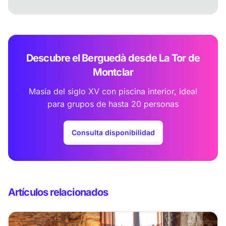
Descubre el Berguedà desde La Tor de
Montclar
Masía del siglo XV con piscina interior, ideal
para grupos de hasta 20 personas
Consulta disponibilidad
Artículos relacionados