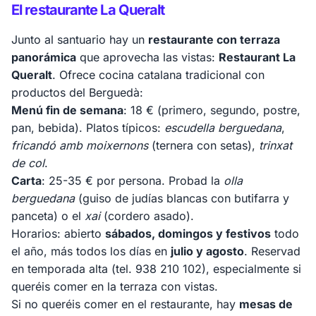
El restaurante La Queralt
Junto al santuario hay un
restaurante con terraza
panorámica
que aprovecha las vistas:
Restaurant La
Queralt
. Ofrece cocina catalana tradicional con
productos del Berguedà:
Menú fin de semana
: 18 € (primero, segundo, postre,
pan, bebida). Platos típicos:
escudella berguedana
,
fricandó amb moixernons
(ternera con setas),
trinxat
de col
.
Carta
: 25-35 € por persona. Probad la
olla
berguedana
(guiso de judías blancas con butifarra y
panceta) o el
xai
(cordero asado).
Horarios: abierto
sábados, domingos y festivos
todo
el año, más todos los días en
julio y agosto
. Reservad
en temporada alta (tel. 938 210 102), especialmente si
queréis comer en la terraza con vistas.
Si no queréis comer en el restaurante, hay
mesas de