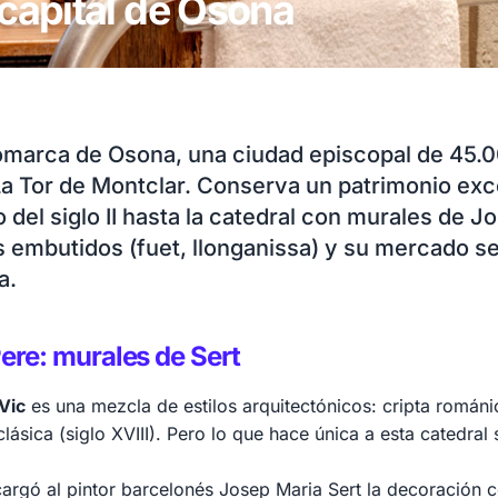
 capital de Osona
 comarca de Osona, una ciudad episcopal de 45.0
 La Tor de Montclar. Conserva un patrimonio ex
del siglo II hasta la catedral con murales de Jo
 embutidos (fuet, llonganissa) y su mercado s
a.
Pere: murales de Sert
Vic
es una mezcla de estilos arquitectónicos: cripta románi
lásica (siglo XVIII). Pero lo que hace única a esta catedral
argó al pintor barcelonés Josep Maria Sert la decoración co