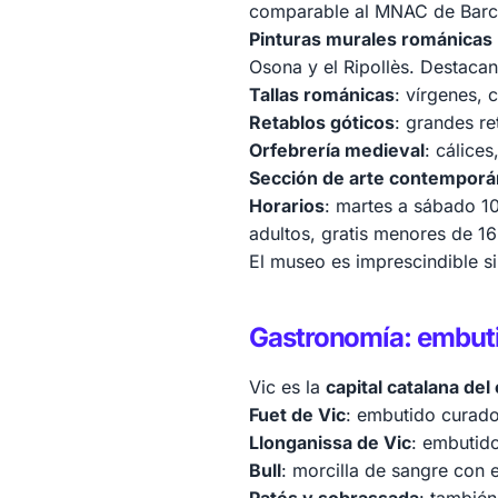
comparable al MNAC de Barce
Pinturas murales románicas
Osona y el Ripollès. Destacan
Tallas románicas
: vírgenes, 
Retablos góticos
: grandes re
Orfebrería medieval
: cálices
Sección de arte contempor
Horarios
: martes a sábado 1
adultos, gratis menores de 16
El museo es imprescindible si 
Gastronomía: embuti
Vic es la
capital catalana de
Fuet de Vic
: embutido curado
Llonganissa de Vic
: embutido
Bull
: morcilla de sangre con e