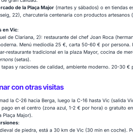
 de gran calidad.
rcado de la Plaça Major
(martes y sábados) o en tiendas 
eig, 22), charcutería centenaria con productos artesanos 
 en Vic
:
el de Clariana, 2): restaurante del chef Joan Roca (herman
oderna. Menú mediodía 25 €, carta 50-60 € por persona. R
bar-restaurante tradicional en la plaza Mayor, cocina de m
rnons
(setas).
 tapas y raciones de calidad, ambiente moderno. 20-30 € 
ar con otras visitas
mad la C-26 hacia Berga, luego la C-16 hasta Vic (salida V
pago en el centro (zona azul, 1-2 € por hora) o gratuito en 
a Plaça Major).
ursiones
:
dieval de piedra, está a 30 km de Vic (30 min en coche). P