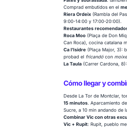
Patés y sobrassada
: también
Comprad embutidos en el
me
Riera Ordeix
(Rambla del Pass
9:00-14:00 y 17:00-20:00).
Restaurantes recomendados
Roca Moo
(Plaça de Don Miqu
Can Roca), cocina catalana m
Ca l'Isidre
(Plaça Major, 3): 
probad el
fricandó
con
moixe
La Taula
(Carrer Cardona, 8):
Cómo llegar y combin
Desde La Tor de Montclar, to
15 minutos
. Aparcamiento de 
Sucre, a 10 min andando de l
Combinar Vic con otras exc
Vic + Rupit
: Rupit, pueblo me