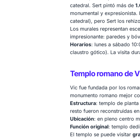
catedral. Sert pintó más de
1
monumental y expresionista. L
catedral), pero Sert los rehi
Los murales representan esce
impresionante: paredes y bó
Horarios
: lunes a sábado 10:
claustro gótico). La visita dur
Templo romano de V
Vic fue fundada por los roma
monumento romano mejor con
Estructura
: templo de planta
resto fueron reconstruidas en 
Ubicación
: en pleno centro m
Función original
: templo ded
El templo se puede visitar
gr