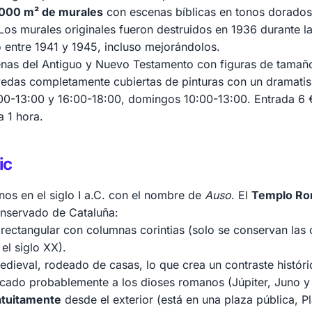
.000 m² de murales
con escenas bíblicas en tonos dorados 
os murales originales fueron destruidos en 1936 durante la 
zo entre 1941 y 1945, incluso mejorándolos.
nas del Antiguo y Nuevo Testamento con figuras de tamaño 
vedas completamente cubiertas de pinturas con un dramati
00-13:00 y 16:00-18:00, domingos 10:00-13:00. Entrada 6 €
a 1 hora.
ic
nos en el siglo I a.C. con el nombre de
Auso
. El
Templo R
servado de Cataluña:
 rectangular con columnas corintias (solo se conservan las
el siglo XX).
edieval, rodeado de casas, lo que crea un contraste históri
icado probablemente a los dioses romanos (Júpiter, Juno y
atuitamente
desde el exterior (está en una plaza pública, P