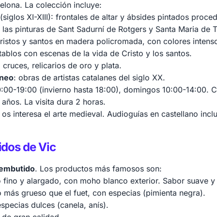
lona. La colección incluye:
(siglos XI-XIII): frontales de altar y ábsides pintados proce
 las pinturas de Sant Sadurní de Rotgers y Santa Maria de T
cristos y santos en madera policromada, con colores intenso
tablos con escenas de la vida de Cristo y los santos.
, cruces, relicarios de oro y plata.
áneo
: obras de artistas catalanes del siglo XX.
0:00-19:00 (invierno hasta 18:00), domingos 10:00-14:00. C
 años. La visita dura 2 horas.
os interesa el arte medieval. Audioguías en castellano inclu
dos de Vic
l embutido
. Los productos más famosos son:
 fino y alargado, con moho blanco exterior. Sabor suave y t
 más grueso que el fuet, con especias (pimienta negra).
specias dulces (canela, anís).