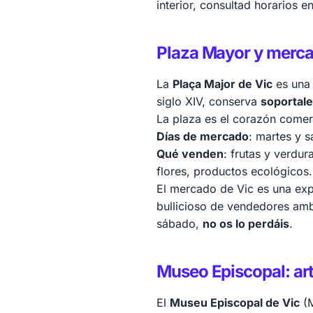
interior, consultad horarios 
Plaza Mayor y merc
La
Plaça Major de Vic
es una 
siglo XIV, conserva
soportale
La plaza es el corazón comerc
Días de mercado
: martes y 
Qué venden
: frutas y verdur
flores, productos ecológicos.
El mercado de Vic es una expe
bullicioso de vendedores amb
sábado,
no os lo perdáis
.
Museo Episcopal: ar
El
Museu Episcopal de Vic
(M