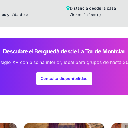
Distancia desde la casa
tes y sábados)
75 km (1h 15min)
Descubre el Berguedà desde La Tor de Montclar
 siglo XV con piscina interior, ideal para grupos de hasta 2
Consulta disponibilidad