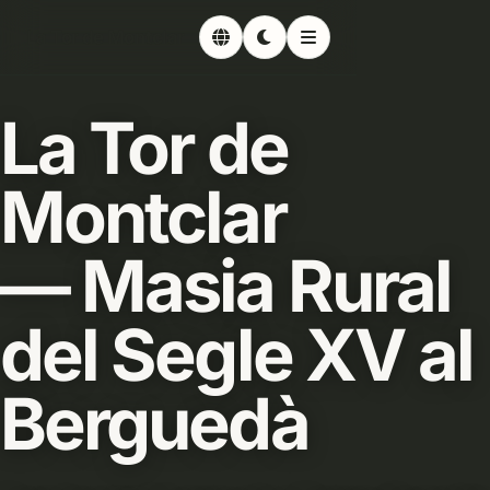
La Tor de Montclar
La Tor de
Montclar
—
Masia Rural
del Segle XV
al
Berguedà