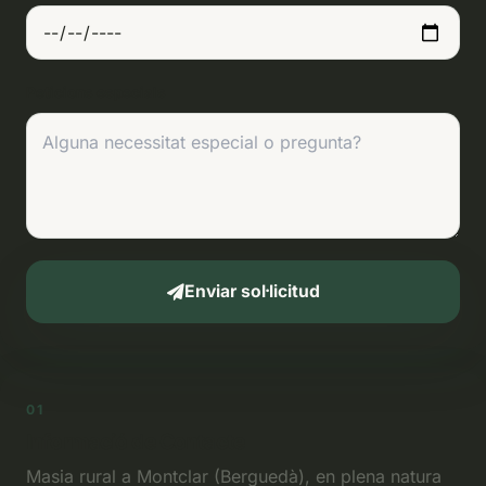
Peticions especials
Enviar sol·licitud
01
Informació de Contacte
Masia rural a Montclar (Berguedà), en plena natura