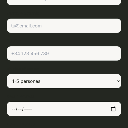
Correu electrònic
Telèfon
Nombre d'hostes
Data d'entrada
Data de sortida