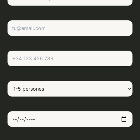
Correu electrònic
Telèfon
Nombre d'hostes
Data d'entrada
Data de sortida