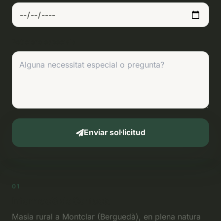
Peticions especials
Enviar sol·licitud
01
Informació de Contacte
Masia rural a Montclar (Berguedà), en plena natura