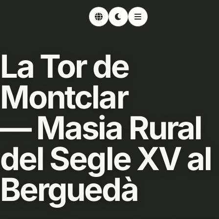
La Tor de Montclar
La Tor de
Montclar
—
Masia Rural
del Segle XV
al
Berguedà